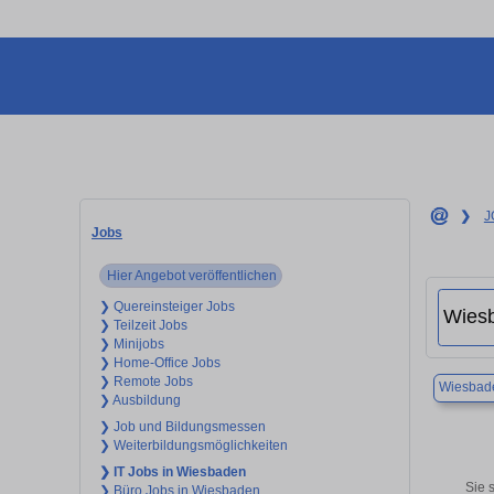
❯
J
Jobs
Hier Angebot veröffentlichen
❯ Quereinsteiger Jobs
❯ Teilzeit Jobs
❯ Minijobs
❯ Home-Office Jobs
❯ Remote Jobs
Wiesbad
❯ Ausbildung
❯ Job und Bildungsmessen
❯ Weiterbildungsmöglichkeiten
❯ IT Jobs in Wiesbaden
Sie 
❯ Büro Jobs in Wiesbaden