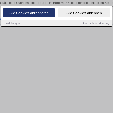
kräfte oder Quereinsteiger. Egal ob im Büro, vor Ort oder remote: Entdecken Sie j
auf passende IT Jobs-Stellen in 
Alle Cookies akzeptieren
Alle Cookies ablehnen
onnten wir derzeit keine passenden Jobs finden. Besuchen Sie uns bald wieder
Einstellungen
Datenschutzerklärung