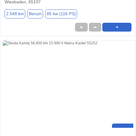
Wiesbaden, 65197
2.548 km
Benzin
85 kw (116 PS)
★
➦
➜