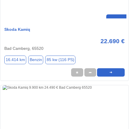
Skoda Kamiq
22.690 €
Bad Camberg, 65520
16.414 km
Benzin
85 kw (116 PS)
★
➦
➜