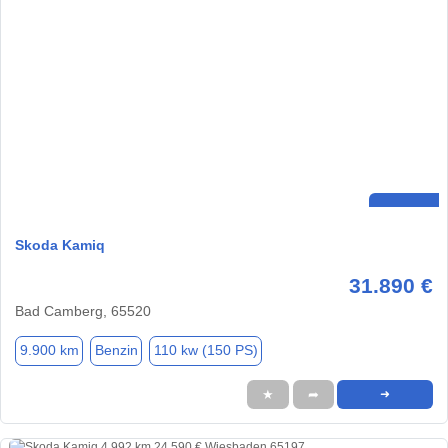
Skoda Kamiq
31.890 €
Bad Camberg, 65520
9.900 km
Benzin
110 kw (150 PS)
★
➦
➜