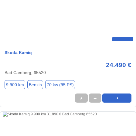
Skoda Kamiq
24.490 €
Bad Camberg, 65520
9.900 km
Benzin
70 kw (95 PS)
★
➦
➜