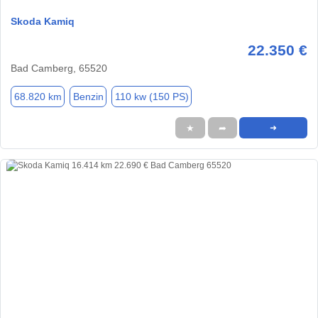
Skoda Kamiq
22.350 €
Bad Camberg, 65520
68.820 km
Benzin
110 kw (150 PS)
★
➦
➜