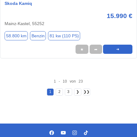
Skoda Kamiq
15.990 €
Mainz-Kastel, 55252
58.800 km
Benzin
81 kw (110 PS)
★
➦
➜
1 - 10 von 23
1
2
3
❯
❯❯