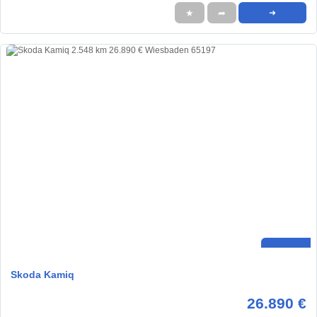
★
➦
➜
Skoda Kamiq
26.890 €