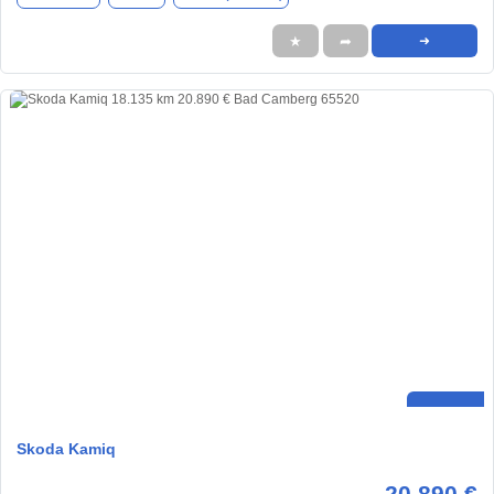
★
➦
➜
Skoda Kamiq
20.890 €