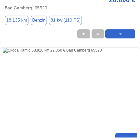
Bad Camberg, 65520
18.135 km
Benzin
81 kw (110 PS)
★
➦
➜