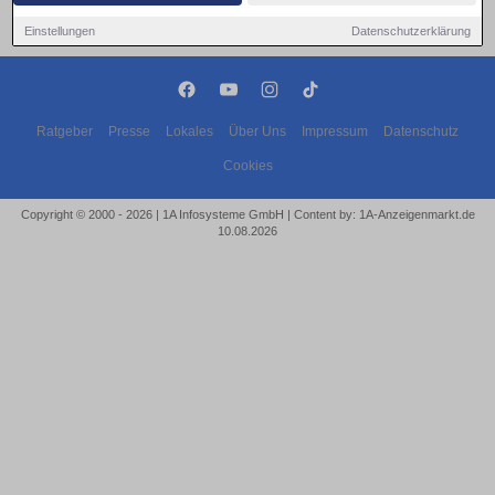
Einstellungen
Datenschutzerklärung
Ratgeber
Presse
Lokales
Über Uns
Impressum
Datenschutz
Cookies
Copyright © 2000 - 2026 | 1A Infosysteme GmbH | Content by: 1A-Anzeigenmarkt.de
10.08.2026