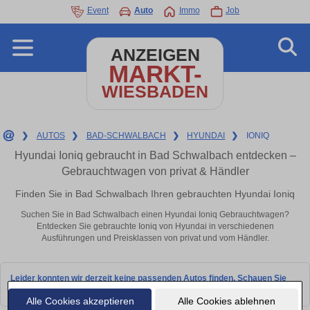
Event
Auto
Immo
Job
ANZEIGEN
MARKT-
WIESBADEN
❯
AUTOS
❯
BAD-SCHWALBACH
❯
HYUNDAI
❯
IONIQ
Hyundai Ioniq gebraucht in Bad Schwalbach entdecken –
Gebrauchtwagen von privat & Händler
Finden Sie in Bad Schwalbach Ihren gebrauchten Hyundai Ioniq
Suchen Sie in Bad Schwalbach einen Hyundai Ioniq Gebrauchtwagen?
Entdecken Sie gebrauchte Ioniq von Hyundai in verschiedenen
Ausführungen und Preisklassen von privat und vom Händler.
Leider konnten wir derzeit keine passenden Autos finden. Schauen Sie
bald wieder vorbei!
Alle Cookies akzeptieren
Alle Cookies ablehnen