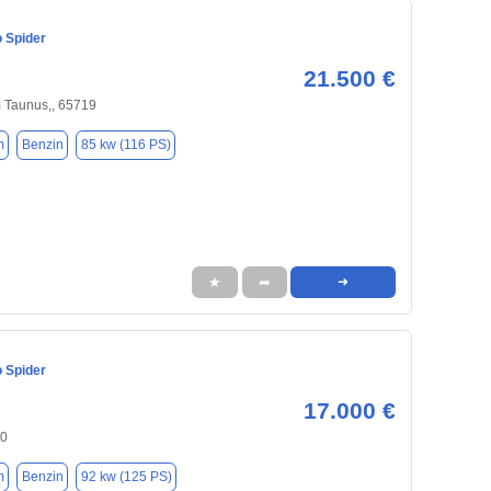
 Spider
21.500 €
 Taunus,, 65719
m
Benzin
85 kw (116 PS)
★
➦
➜
 Spider
17.000 €
30
m
Benzin
92 kw (125 PS)