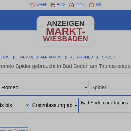
Event
Auto
Immo
Job
ANZEIGEN
MARKT-
WIESBADEN
UTOS
❯
BAD-SODEN-AM-TAUNUS
❯
ALFA-ROMEO
❯
SPIDER
Romeo Spider gebraucht in Bad Soden am Taunus entde
×