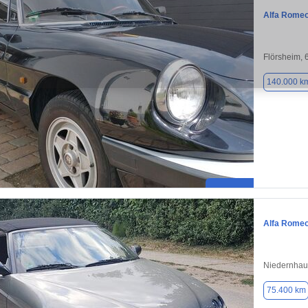
Alfa Romeo
Flörsheim,
140.000 k
Alfa Romeo
Niedernhau
75.400 km