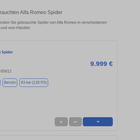
rauchten Alfa Romeo Spider
cken Sie gebrauchte Spider von Alfa Romeo in verschiedenen
 und vom Händler.
 Spider
9.999 €
 65812
Benzin
93 kw (126 PS)
★
➦
➜