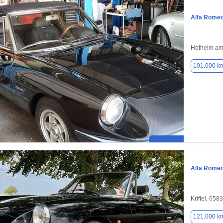
Alfa Romeo
Hofheim am
101.000 k
Alfa Romeo
Kriftel, 658
121.000 k