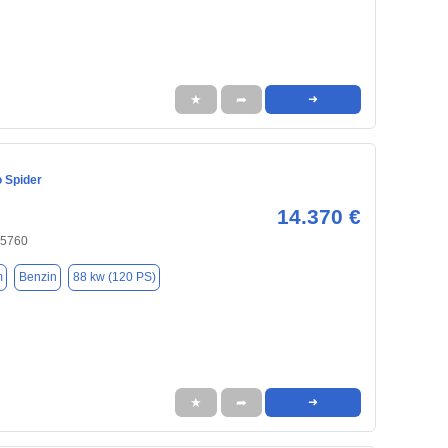
★
➦
➜
 Spider
14.370 €
65760
m
Benzin
88 kw (120 PS)
★
➦
➜