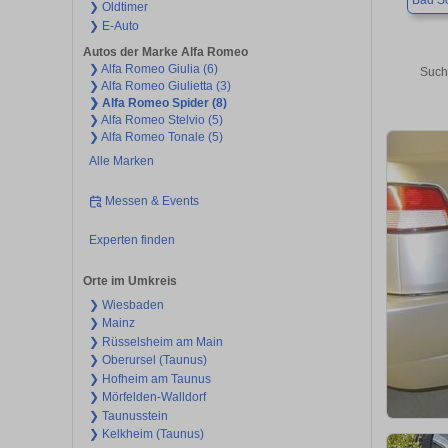
Bad S
❯ Oldtimer
❯ E-Auto
Autos der Marke Alfa Romeo
❯ Alfa Romeo Giulia (6)
Such
❯ Alfa Romeo Giulietta (3)
❯ Alfa Romeo Spider (8)
❯ Alfa Romeo Stelvio (5)
❯ Alfa Romeo Tonale (5)
Alle Marken
Messen & Events
Experten finden
Orte im Umkreis
❯ Wiesbaden
❯ Mainz
❯ Rüsselsheim am Main
❯ Oberursel (Taunus)
❯ Hofheim am Taunus
❯ Mörfelden-Walldorf
❯ Taunusstein
❯ Kelkheim (Taunus)