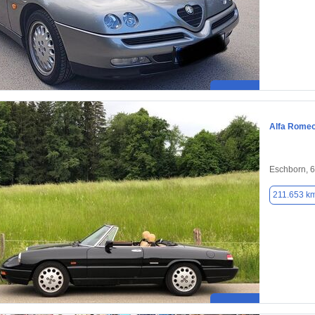
Alfa Romeo
Eschborn, 
211.653 k