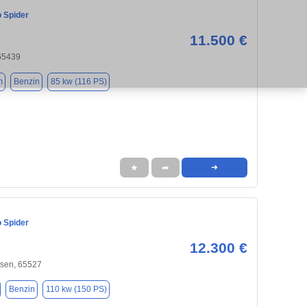
 Spider
11.500 €
 65439
m
Benzin
85 kw (116 PS)
★
➦
➜
 Spider
12.300 €
sen, 65527
Benzin
110 kw (150 PS)