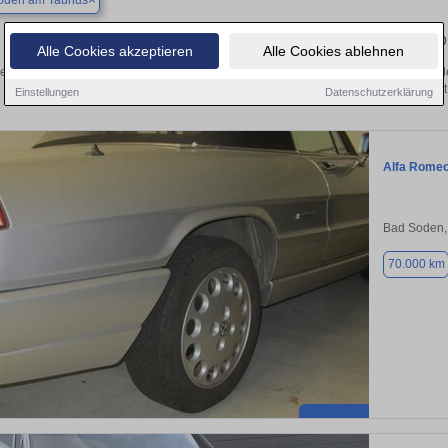
oden am Taunus
Finden Sie in Bad Soden am Taunus Ihren geb
Alle Cookies akzeptieren
Alle Cookies ablehnen
en Sie in Bad Soden am Taunus einen Alfa Romeo Spider Gebrauchtwagen? Entde
Ausführungen und Preisklassen von privat
Einstellungen
Datenschutzerklärung
Alfa Romeo
Bad Soden,
70.000 km