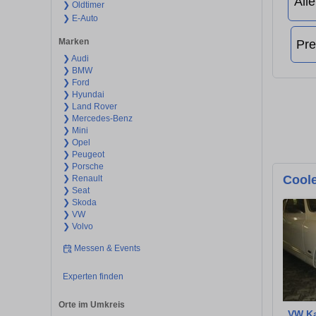
❯ Oldtimer
❯ E-Auto
Marken
❯ Audi
❯ BMW
❯ Ford
❯ Hyundai
❯ Land Rover
❯ Mercedes-Benz
❯ Mini
❯ Opel
❯ Peugeot
❯ Porsche
Coole
❯ Renault
❯ Seat
❯ Skoda
❯ VW
❯ Volvo
Messen & Events
Experten finden
Orte im Umkreis
VW Ka