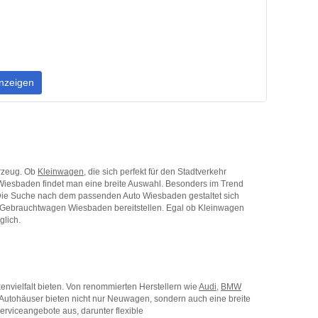
nzeigen
hrzeug. Ob
Kleinwagen
, die sich perfekt für den Stadtverkehr
in Wiesbaden findet man eine breite Auswahl. Besonders im Trend
 Die Suche nach dem passenden Auto Wiesbaden gestaltet sich
an Gebrauchtwagen Wiesbaden bereitstellen. Egal ob Kleinwagen
glich.
nvielfalt bieten. Von renommierten Herstellern wie
Audi
,
BMW
 Autohäuser bieten nicht nur Neuwagen, sondern auch eine breite
rviceangebote aus, darunter flexible