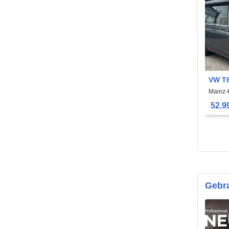
VW T6
Calif
Mainz-
Editi
52.9
Gebr