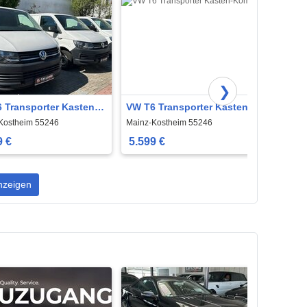
❯
 Transporter Kasten-
VW T6 Transporter Kasten-
VW T-
 lang |PDC|KLIMA|
Kombi lang |PDC|KLIMA|
Navi 
Kostheim 55246
Mainz-Kostheim 55246
Mainz 
9 €
5.599 €
16.9
nzeigen