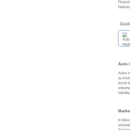
Finanzi
Gebrauc
Suzuk
Auto 
Autos i
zu inse
durch d
unkompl
Händler
Marken
In Wies
innovat
Fahrlei