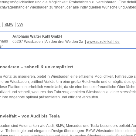
erungsmöglichkeiten und die Möglichkeit, Probefahrten zu vereinbaren. Eine detai
htwagenhändler Wiesbaden zu finden, der alle individuellen Wünsche und Anforde
i
BMW
VW
Autohaus Walter Kahl GmbH
65207 Wiesbaden | An den drei Weiden 2a |
www.suzuki-kahl.de
inserieren – schnell & unkompliziert
m Portal zu inserieren, bietet in Wiesbaden eine effiziente Möglichkeit, Fahrzeuge 
rieren Wiesbaden, eröffnet Verkäufern eine große Reichweite und ermöglicht es, g
iese Plattformen erheblich vereinfacht, da sie eine benutzerfreundliche Oberfläche
iziert und schnell, wodurch das Fahrzeug anbieten Wiesbaden zu einer stressfrei
 ihre Angebote optimal präsentieren und effizient verkaufen.
vielfalt – von Audi bis Tesla
baden sind Automarken wie Audi, BMW, Mercedes und Tesla besonders beliebt. Aud
ive Technologie und elegantes Design überzeugen. BMW Wiesbaden bietet eine bre
stung und Luxusausstattung bekannt sind. Mercedes Wiesbaden steht für zeitlose El