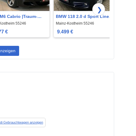
❯
6 Cabrio |Traum-
BMW 118 2.0 d Sport Line
BMW Z
nd|Nur
|Navi|PDC|Klima|SHZ|Tempo|
Kostheim 55246
Mainz-Kostheim 55246
Mainz 
M|Scheckheft|
77 €
9.499 €
14.5
nzeigen
udi Gebrauchtwagen anzeigen