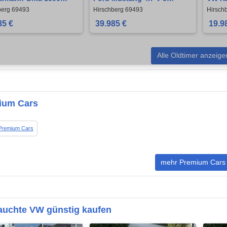
e
Modelljahr 1967
berg 69493
Hirschberg 69493
Hirsch
85 €
39.985 €
19.9
Alle Oldtimer anzeige
ium Cars
Premium Cars
mehr Premium Cars
auchte VW günstig kaufen