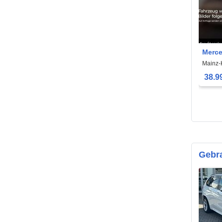
Merce
L AMG
Mainz-
Class
38.9
Gebr