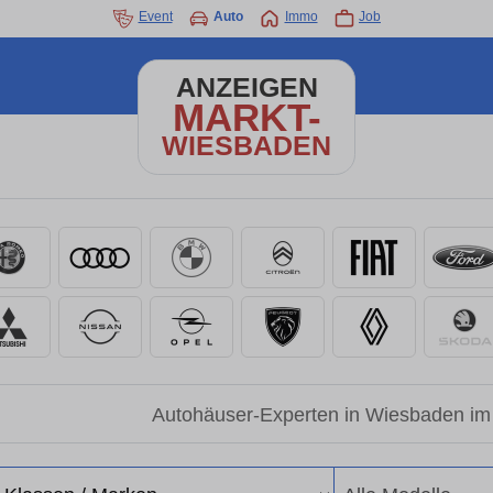
Event
Auto
Immo
Job
ANZEIGEN
MARKT-
WIESBADEN
Autohäuser-Experten in Wiesbaden im