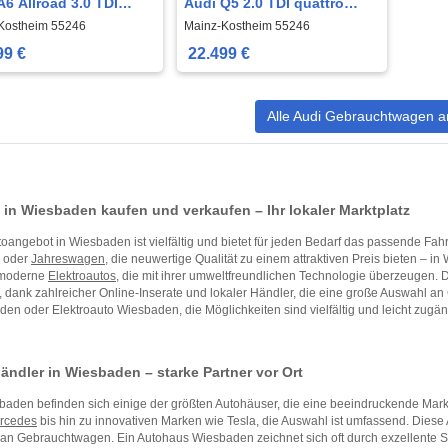
A6 Allroad 3.0 TDI
Audi Q5 2.0 TDI quattro
ro
|Kamera|Shz|Navi|Automatik|
Kostheim 55246
Mainz-Kostheim 55246
nic|Sportsitze|4-
99 €
22.499 €
Alle Audi Gebrauchtwagen a
 in Wiesbaden kaufen und verkaufen – Ihr lokaler Marktplatz
oangebot in Wiesbaden ist vielfältig und bietet für jeden Bedarf das passende Fa
, oder
Jahreswagen
, die neuwertige Qualität zu einem attraktiven Preis bieten – 
 moderne
Elektroautos
, die mit ihrer umweltfreundlichen Technologie überzeugen.
, dank zahlreicher Online-Inserate und lokaler Händler, die eine große Auswahl 
en oder Elektroauto Wiesbaden, die Möglichkeiten sind vielfältig und leicht zugän
ändler in Wiesbaden – starke Partner vor Ort
baden befinden sich einige der größten Autohäuser, die eine beeindruckende Marke
rcedes
bis hin zu innovativen Marken wie Tesla, die Auswahl ist umfassend. Diese
 an Gebrauchtwagen. Ein Autohaus Wiesbaden zeichnet sich oft durch exzellente Se