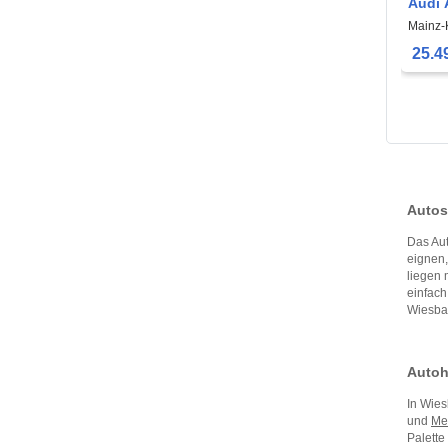
Audi 
quatt
Mainz-
Tiptro
25.4
Autos
Das Aut
eignen
liegen
einfach
Wiesbad
Autoh
In Wies
und
Me
Palette