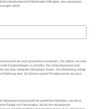
llierte Händlerübersicht Wiesbaden hilft dabei, den passenden
rungen erfüllt.
sowohl privat als auch gewerblich anzubieten. Die Option, ein Auto
ezielte Käuferanfragen zu erhalten. Der Verkaufsprozess wird
 für das Auto verkaufen Wiesbaden bieten. Die Abwicklung erfolgt
en Erfahrung wird. So können sowohl Privatpersonen als auch
i Wiesbaden beeindruckt mit sportlichen Modellen, die durch
ite Palette von Fahrzeugen, die für ihre dynamische
eganz und fortschrittliche Sicherheitsfeatures. Tesla Wiesbaden