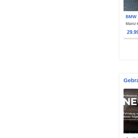
BMW X
|Hud|
Mainz-
Sport
29.9
Gebra