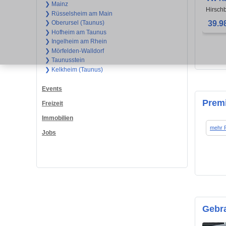
❯ Mainz
Coup
Hirsch
❯ Rüsselsheim am Main
39.9
❯ Oberursel (Taunus)
❯ Hofheim am Taunus
❯ Ingelheim am Rhein
❯ Mörfelden-Walldorf
❯ Taunusstein
❯ Kelkheim (Taunus)
Events
Prem
Freizeit
Immobilien
mehr 
Jobs
Gebr