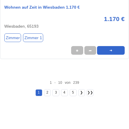
Wohnen auf Zeit in Wiesbaden 1.170 €
1.170 €
Wiesbaden, 65193
Zimmer
Zimmer 1
★
➦
➜
1 - 10 von 239
1
2
3
4
5
❯
❯❯