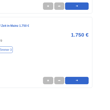
★
➦
➜
Zeit in Mainz 1.750 €
1.750 €
29
Zimmer 3
★
➦
➜