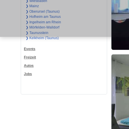
❯ Wiesbaden
❯ Mainz
❯ Oberursel (Taunus)
❯ Hofheim am Taunus
❯ Ingelheim am Rhein
❯ Mörfelden-Walldorf
❯ Taunusstein
❯ Kelkheim (Taunus)
Events
Freizeit
Autos
Jobs