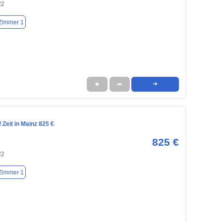
22
Zimmer 1
★
➦
➜
Zeit in Mainz 825 €
825 €
22
Zimmer 1