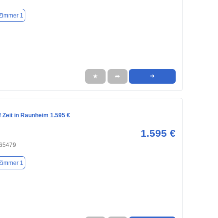
Zimmer 1
★
➦
➜
 Zeit in Raunheim 1.595 €
1.595 €
 65479
Zimmer 1