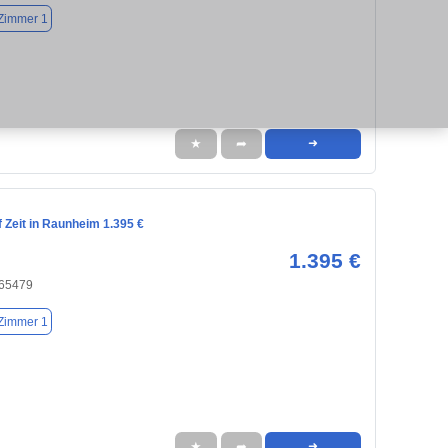
Zimmer 1
★
➦
➜
 Zeit in Raunheim 1.395 €
1.395 €
 65479
Zimmer 1
★
➦
➜