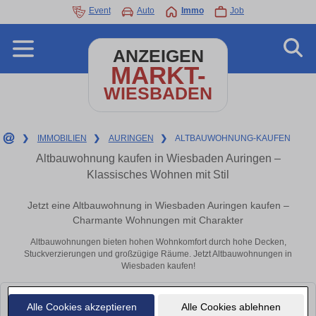
Event
Auto
Immo
Job
ANZEIGEN
MARKT-
WIESBADEN
❯
IMMOBILIEN
❯
AURINGEN
❯
ALTBAUWOHNUNG-KAUFEN
Altbauwohnung kaufen in Wiesbaden Auringen –
Klassisches Wohnen mit Stil
Jetzt eine Altbauwohnung in Wiesbaden Auringen kaufen –
Charmante Wohnungen mit Charakter
Altbauwohnungen bieten hohen Wohnkomfort durch hohe Decken,
Stuckverzierungen und großzügige Räume. Jetzt Altbauwohnungen in
Wiesbaden kaufen!
Leider konnten wir derzeit keine passenden Objekte finden. Schauen Sie
Alle Cookies akzeptieren
Alle Cookies ablehnen
bald wieder vorbei!