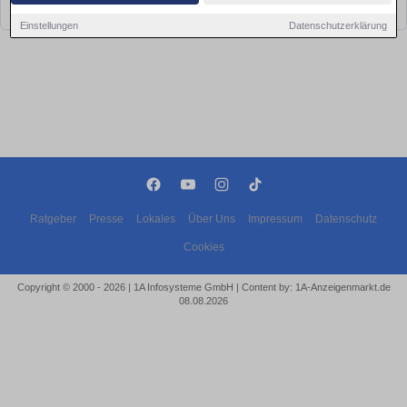
bald wieder vorbei!
Einstellungen
Datenschutzerklärung
Ratgeber
Presse
Lokales
Über Uns
Impressum
Datenschutz
Cookies
Copyright © 2000 - 2026 | 1A Infosysteme GmbH | Content by: 1A-Anzeigenmarkt.de
08.08.2026