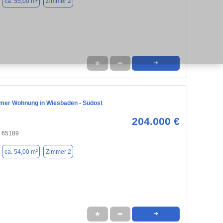
ca. 55,00 m²
Zimmer 2
★
➦
➜
mmer Wohnung in Wiesbaden - Südost
204.000 €
 65189
ca. 54,00 m²
Zimmer 2
★
➦
➜