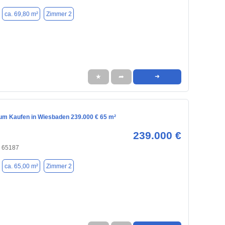
ca. 69,80 m²
Zimmer 2
★
➦
➜
m Kaufen in Wiesbaden 239.000 € 65 m²
239.000 €
 65187
ca. 65,00 m²
Zimmer 2