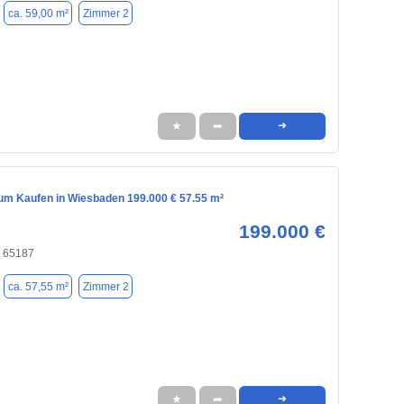
ca. 59,00 m²
Zimmer 2
★
➦
➜
m Kaufen in Wiesbaden 199.000 € 57.55 m²
199.000 €
 65187
ca. 57,55 m²
Zimmer 2
★
➦
➜