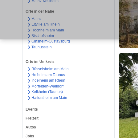
❯ Mainz-Kostheim
Orte in der Nähe
❯ Mainz
❯ Eltville am Rhein
❯ Hochheim am Main
❯ Bischofsheim
❯ Ginsheim-Gustavsburg
❯ Taunusstein
Orte im Umkreis
❯ Rüsselsheim am Main
❯ Hofheim am Taunus
❯ Ingelheim am Rhein
❯ Mörfelden-Walldorf
❯ Kelkheim (Taunus)
❯ Hattersheim am Main
Events
Freizeit
Autos
Jobs