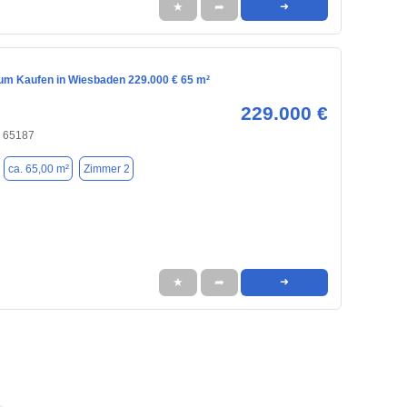
★
➦
➜
m Kaufen in Wiesbaden 229.000 € 65 m²
229.000 €
 65187
ca. 65,00 m²
Zimmer 2
★
➦
➜