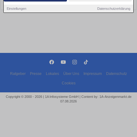
bald wieder vorbei!
Einstellungen
Datenschutzerklärung
Ratgeber
Presse
Lokales
Über Uns
Impressum
Datenschutz
Cookies
Copyright © 2000 - 2026 | 1A Infosysteme GmbH | Content by: 1A-Anzeigenmarkt.de
07.08.2026