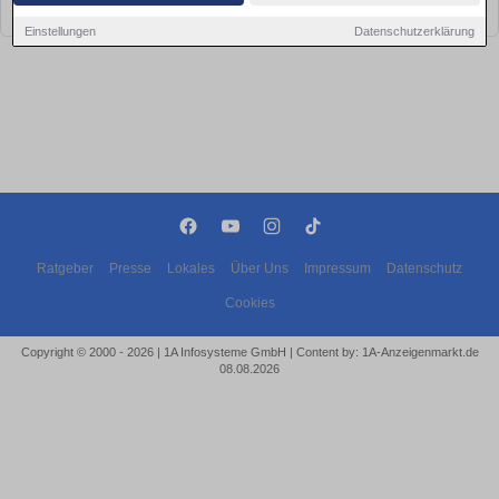
bald wieder vorbei!
Einstellungen
Datenschutzerklärung
Ratgeber
Presse
Lokales
Über Uns
Impressum
Datenschutz
Cookies
Copyright © 2000 - 2026 | 1A Infosysteme GmbH | Content by: 1A-Anzeigenmarkt.de
08.08.2026