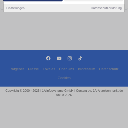
bald wieder vorbei!
Einstellungen
Datenschutzerklärung
Ratgeber
Presse
Lokales
Über Uns
Impressum
Datenschutz
Cookies
Copyright © 2000 - 2026 | 1A Infosysteme GmbH | Content by: 1A-Anzeigenmarkt.de
08.08.2026