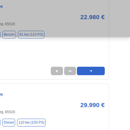
oq
22.980 €
g, 65520
Benzin
81 kw (110 PS)
★
➦
➜
oq
29.990 €
g, 65520
Diesel
110 kw (150 PS)