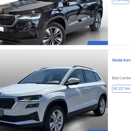
1.523 km
Skoda Kar
Bad Camber
62.227 km