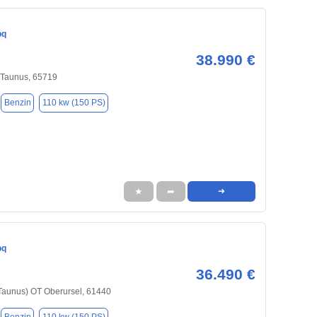
oq
38.990 €
 Taunus, 65719
Benzin
110 kw (150 PS)
★
➦
➜
oq
36.490 €
Taunus) OT Oberursel, 61440