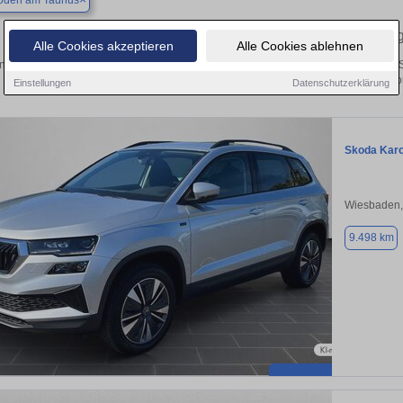
oden am Taunus
Finden Sie in Bad Soden am Taunus Ihren 
Alle Cookies akzeptieren
Alle Cookies ablehnen
 Sie in Bad Soden am Taunus einen Skoda Karoq Gebrauchtwagen? Entdecken Si
und Preisklassen von privat und v
Einstellungen
Datenschutzerklärung
Skoda Kar
Wiesbaden,
9.498 km