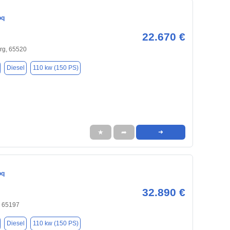
oq
22.670 €
g, 65520
Diesel
110 kw (150 PS)
★
➦
➜
oq
32.890 €
 65197
Diesel
110 kw (150 PS)