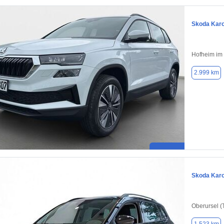
Skoda Kar
Hofheim im
2.999 km
Skoda Kar
Oberursel (