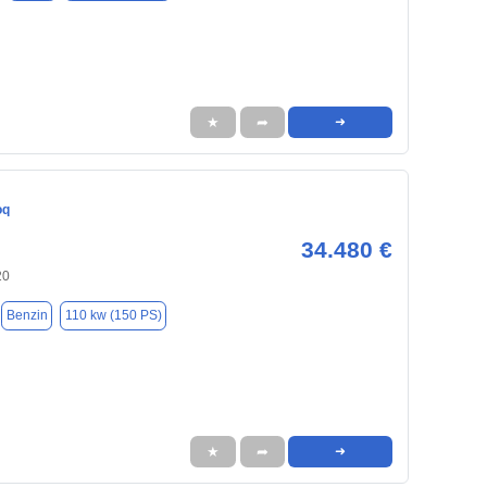
★
➦
➜
oq
34.480 €
20
Benzin
110 kw (150 PS)
★
➦
➜