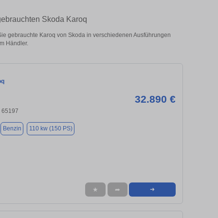
gebrauchten Skoda Karoq
e gebrauchte Karoq von Skoda in verschiedenen Ausführungen
om Händler.
oq
32.890 €
 65197
Benzin
110 kw (150 PS)
★
➦
➜