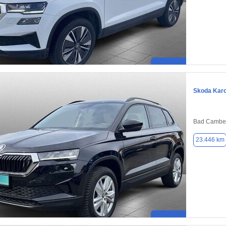
Skoda Kar
Bad Camber
23.446 km