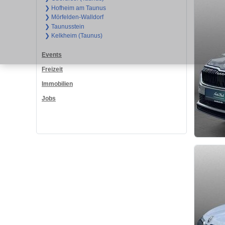
❯ Hofheim am Taunus
❯ Mörfelden-Walldorf
❯ Taunusstein
❯ Kelkheim (Taunus)
Events
Freizeit
Immobilien
Jobs