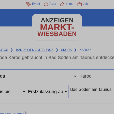
Event
Auto
Immo
Job
ANZEIGEN
MARKT-
WIESBADEN
UTOS
❯
BAD-SODEN-AM-TAUNUS
❯
SKODA
❯
KAROQ
oda Karoq gebraucht in Bad Soden am Taunus entdecke
×