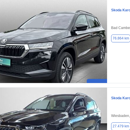
Skoda Kar
Bad Camber
76.864 km
Skoda Kar
Wiesbaden,
27.479 km