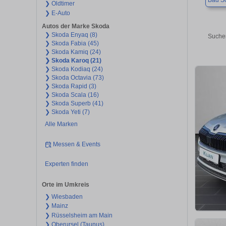
Bad S
❯ Oldtimer
❯ E-Auto
Autos der Marke Skoda
❯ Skoda Enyaq (8)
Suchen
❯ Skoda Fabia (45)
❯ Skoda Kamiq (24)
❯ Skoda Karoq (21)
❯ Skoda Kodiaq (24)
❯ Skoda Octavia (73)
❯ Skoda Rapid (3)
❯ Skoda Scala (16)
❯ Skoda Superb (41)
❯ Skoda Yeti (7)
Alle Marken
Messen & Events
Experten finden
Orte im Umkreis
❯ Wiesbaden
❯ Mainz
❯ Rüsselsheim am Main
❯ Oberursel (Taunus)