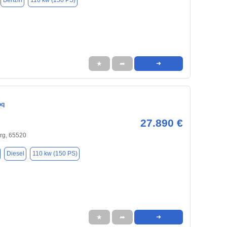
Benzin
110 kw (150 PS)
★
➦
➜
oq
27.890 €
g, 65520
Diesel
110 kw (150 PS)
★
➦
➜