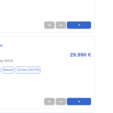
★
➦
➜
oq
29.990 €
g, 65520
Benzin
110 kw (150 PS)
★
➦
➜