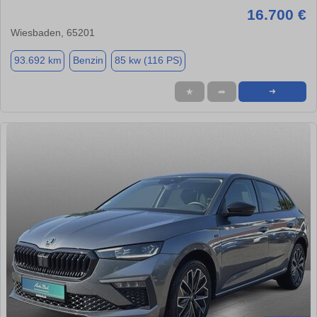
16.700 €
Wiesbaden, 65201
93.692 km
Benzin
85 kw (116 PS)
★
➦
➜