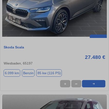
Skoda Scala
27.480 €
Wiesbaden, 65197
6.099 km
Benzin
85 kw (116 PS)
★
➦
➜