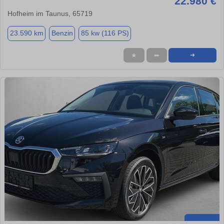
22.980 €
Hofheim im Taunus, 65719
23.590 km
Benzin
85 kw (116 PS)
★
➦
➜