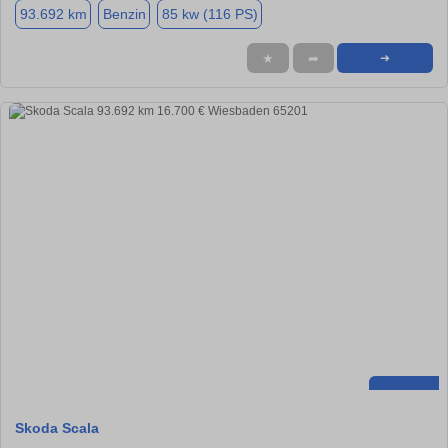
93.692 km
Benzin
85 kw (116 PS)
★
➦
➜
Skoda Scala