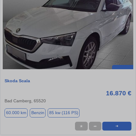
Skoda Scala
16.870 €
Bad Camberg, 65520
60.000 km
Benzin
85 kw (116 PS)
★
➦
➜