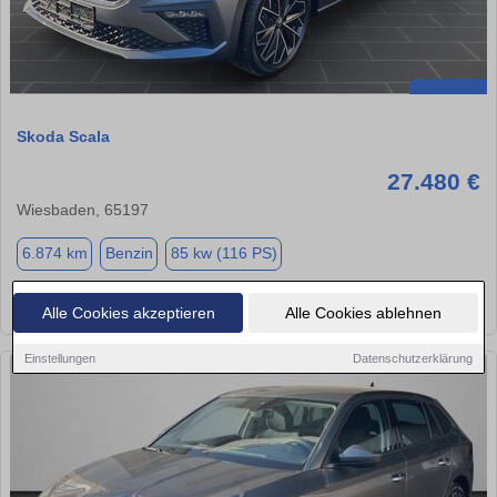
Skoda Scala
27.480 €
Wiesbaden, 65197
6.874 km
Benzin
85 kw (116 PS)
★
➦
➜
Alle Cookies akzeptieren
Alle Cookies ablehnen
Einstellungen
Datenschutzerklärung