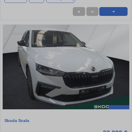
★
➦
➜
Skoda Scala