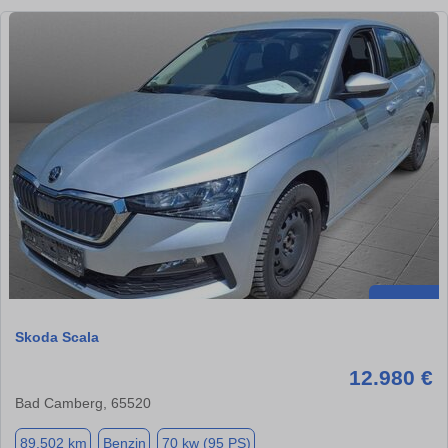
Skoda Scala
12.980 €
Bad Camberg, 65520
89.502 km
Benzin
70 kw (95 PS)