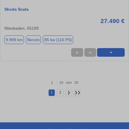
Skoda Scala
27.490 €
Wiesbaden, 65189
9.999 km
Benzin
85 kw (116 PS)
★
➦
➜
1 - 10 von 20
1
2
❯
❯❯