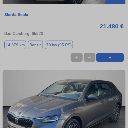
Skoda Scala
21.480 €
Bad Camberg, 65520
14.379 km
Benzin
70 kw (95 PS)
★
➦
➜