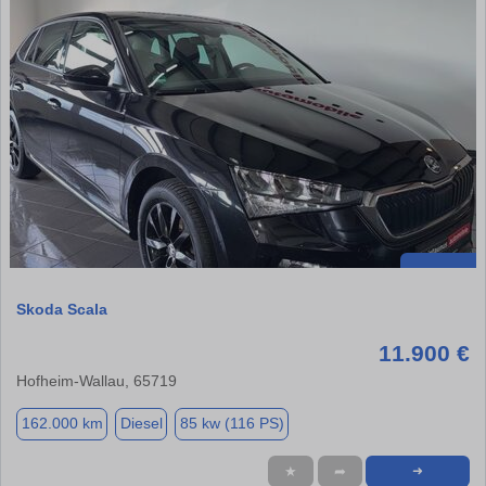
Skoda Scala
11.900 €
Hofheim-Wallau, 65719
162.000 km
Diesel
85 kw (116 PS)
★
➦
➜