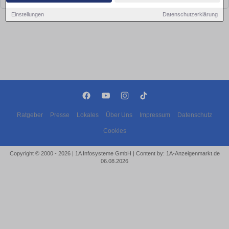
Einstellungen
Datenschutzerklärung
Ratgeber
Presse
Lokales
Über Uns
Impressum
Datenschutz
Cookies
Copyright © 2000 - 2026 | 1A Infosysteme GmbH | Content by: 1A-Anzeigenmarkt.de
06.08.2026