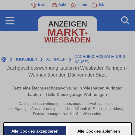
Event
Auto
Immo
Job
ANZEIGEN
MARKT-
WIESBADEN
DACHGESCHOSSWOHNUNG-
❯
IMMOBILIEN
❯
AURINGEN
❯
KAUFEN
Dachgeschosswohnung kaufen in Wiesbaden Auringen –
Wohnen über den Dächern der Stadt
Jetzt eine Dachgeschosswohnung in Wiesbaden Auringen
kaufen – Helle & einzigartige Wohnungen
Dachgeschosswohnungen überzeugen mit viel Licht, einem
einzigartigen Ausblick und gemütlichem Wohnflair. Finde jetzt exklusive
Dachwohnungen zum Kauf in Wiesbaden.
Leider konnten wir derzeit keine passenden Objekte finden. Schauen Sie
Alle Cookies akzeptieren
Alle Cookies ablehnen
bald wieder vorbei!