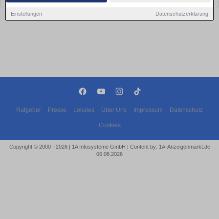
Einstellungen
Datenschutzerklärung
Ratgeber
Presse
Lokales
Über Uns
Impressum
Datenschutz
Cookies
Copyright © 2000 - 2026 | 1A Infosysteme GmbH | Content by: 1A-Anzeigenmarkt.de
06.08.2026