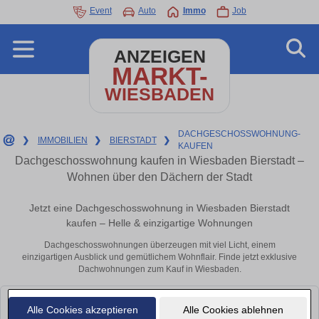
Event
Auto
Immo
Job
ANZEIGEN
MARKT-
WIESBADEN
DACHGESCHOSSWOHNUNG-
❯
IMMOBILIEN
❯
BIERSTADT
❯
KAUFEN
Dachgeschosswohnung kaufen in Wiesbaden Bierstadt –
Wohnen über den Dächern der Stadt
Jetzt eine Dachgeschosswohnung in Wiesbaden Bierstadt
kaufen – Helle & einzigartige Wohnungen
Dachgeschosswohnungen überzeugen mit viel Licht, einem
einzigartigen Ausblick und gemütlichem Wohnflair. Finde jetzt exklusive
Dachwohnungen zum Kauf in Wiesbaden.
Leider konnten wir derzeit keine passenden Objekte finden. Schauen Sie
Alle Cookies akzeptieren
Alle Cookies ablehnen
bald wieder vorbei!